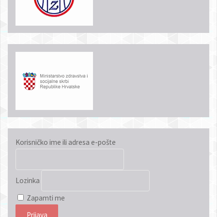
Korisničko ime ili adresa e-pošte
Lozinka
Zapamti me