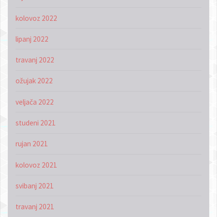
kolovoz 2022
lipanj 2022
travanj 2022
ožujak 2022
veljača 2022
studeni 2021
rujan 2021
kolovoz 2021
svibanj 2021
travanj 2021