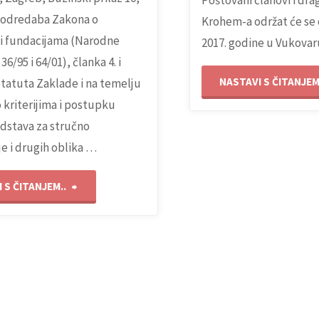
Poštovani članovi i dra
 odredaba Zakona o
Krohem-a održat će se od
i fundacijama (Narodne
2017. godine u Vukovaru
36/95 i 64/01), članka 4. i
NASTAVI S ČITANJEM
Statuta Zaklade i na temelju
o kriterijima i postupku
dstava za stručno
e i drugih oblika …
"JAVNI
 S ČITANJEM..
NATJEČAJ
ZA
DODJELU