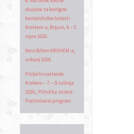
6. Sastanak Radne
skupine za benigne
hematološke bolesti
KroHem-a, Brijuni, 4. – 5.
rujna 2026.
Novi Bilten KROHEM-a,
svibanj 2026.
Proljetni sastanak
Krohem – 7. – 9. svibnja
2026., Plitvička Jezera -
Preliminarni program