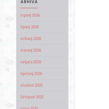
ARHIVA
srpanj 2026
lipanj 2026
svibanj 2026
travanj 2026
veljača 2026
siječanj 2026
studeni 2025
listopad 2025
rujan 2025