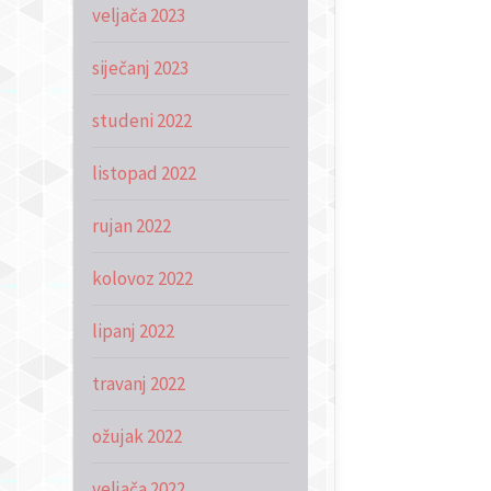
veljača 2023
siječanj 2023
studeni 2022
listopad 2022
rujan 2022
kolovoz 2022
lipanj 2022
travanj 2022
ožujak 2022
veljača 2022