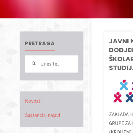
JAVNI 
PRETRAGA
DODJEL
ŠKOLAR
Search
Pretraga
STUDIJ
for:
NOVOSTI
Novosti
ZAKLADA 
Sastanci u najavi
GRUPE ZA 
(KROHEM) , 