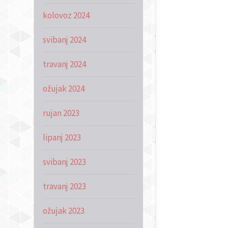
kolovoz 2024
svibanj 2024
travanj 2024
ožujak 2024
rujan 2023
lipanj 2023
svibanj 2023
travanj 2023
ožujak 2023