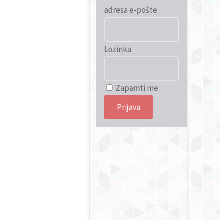
adresa e-pošte
Lozinka
Zapamti me