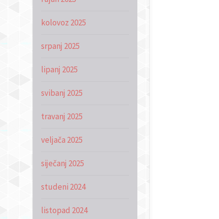
kolovoz 2025
srpanj 2025
lipanj 2025
svibanj 2025
travanj 2025
veljača 2025
siječanj 2025
studeni 2024
listopad 2024