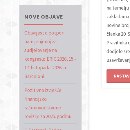
na temelju
zakladama 
NOVE OBJAVE
novine broj 
Obavijest o potpori
članka 20. 
namijenjenoj za
Pravilnika 
sudjelovanje na
dodjele sre
kongresu: ERIC 2026, 15.-
usavršavanj
17. listopada. 2026. u
NASTAVI
Barceloni
Pozitivno izvješće
financijsko
računovodstvene
revizije za 2025. godinu