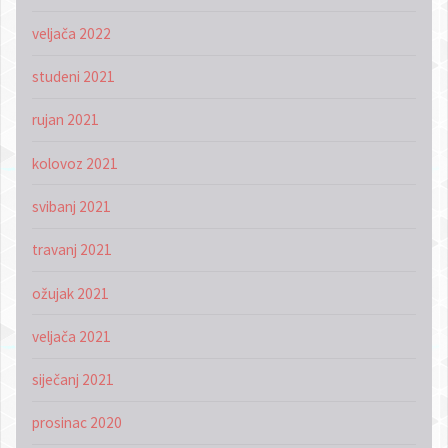
veljača 2022
studeni 2021
rujan 2021
kolovoz 2021
svibanj 2021
travanj 2021
ožujak 2021
veljača 2021
siječanj 2021
prosinac 2020