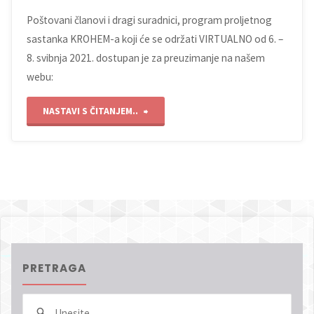
Poštovani članovi i dragi suradnici, program proljetnog
sastanka KROHEM-a koji će se održati VIRTUALNO od 6. –
8. svibnja 2021. dostupan je za preuzimanje na našem
webu:
"Proljetni
NASTAVI S ČITANJEM..
sastanak
KROHEM-
a
(6.
–
PRETRAGA
8.
Sear
Pretraga