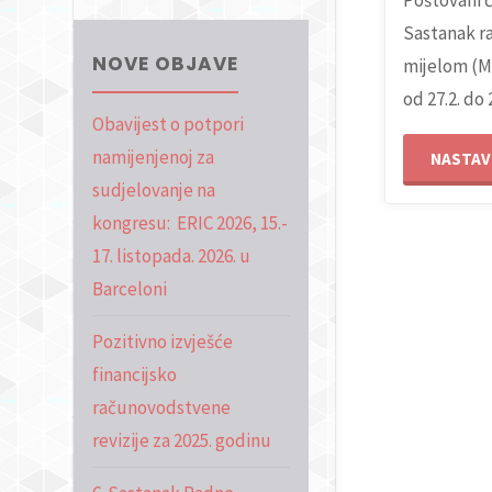
Poštovani č
Sastanak r
NOVE OBJAVE
mijelom (M
od 27.2. do 
Obavijest o potpori
namijenjenoj za
NASTAVI
sudjelovanje na
kongresu: ERIC 2026, 15.-
17. listopada. 2026. u
Barceloni
Pozitivno izvješće
financijsko
računovodstvene
revizije za 2025. godinu