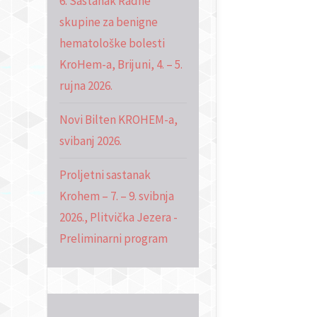
6. Sastanak Radne
skupine za benigne
hematološke bolesti
KroHem-a, Brijuni, 4. – 5.
rujna 2026.
Novi Bilten KROHEM-a,
svibanj 2026.
Proljetni sastanak
Krohem – 7. – 9. svibnja
2026., Plitvička Jezera -
Preliminarni program