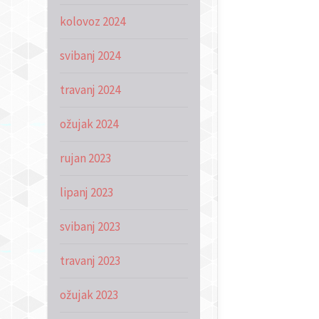
kolovoz 2024
svibanj 2024
travanj 2024
ožujak 2024
rujan 2023
lipanj 2023
svibanj 2023
travanj 2023
ožujak 2023