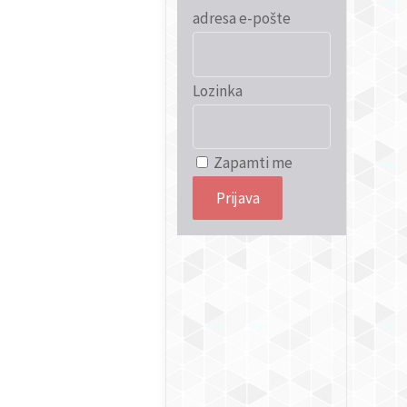
adresa e-pošte
Lozinka
Zapamti me