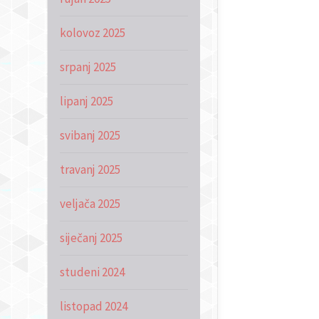
kolovoz 2025
srpanj 2025
lipanj 2025
svibanj 2025
travanj 2025
veljača 2025
siječanj 2025
studeni 2024
listopad 2024