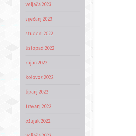
veljača 2023
siječanj 2023
studeni 2022
listopad 2022
rujan 2022
kolovoz 2022
lipanj 2022
travanj 2022
ožujak 2022
veljača 2022