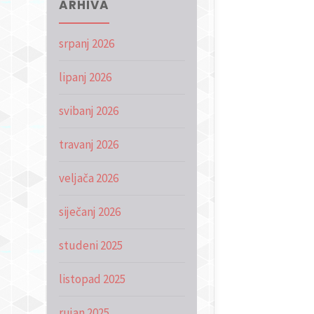
ARHIVA
srpanj 2026
lipanj 2026
svibanj 2026
travanj 2026
veljača 2026
siječanj 2026
studeni 2025
listopad 2025
rujan 2025