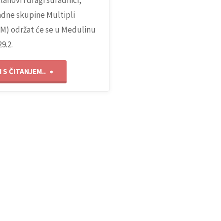
lanovi i dragi suradnici,
adne skupine Multipli
M) održat će se u Medulinu
29.2.
"Sastanak
 S ČITANJEM..
radne
skupine
Multipli
mijelom
(MM)"