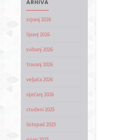
ARHIVA
srpanj 2026
lipanj 2026
svibanj 2026
travanj 2026
veljača 2026
siječanj 2026
studeni 2025
listopad 2025
rujan 2025