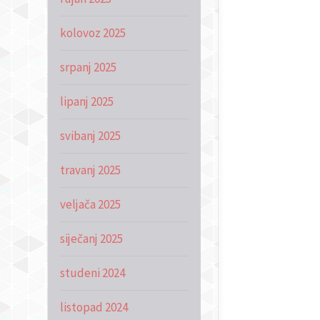
kolovoz 2025
srpanj 2025
lipanj 2025
svibanj 2025
travanj 2025
veljača 2025
siječanj 2025
studeni 2024
listopad 2024