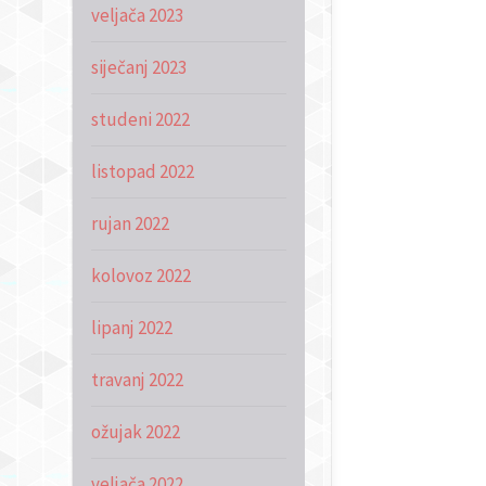
veljača 2023
siječanj 2023
studeni 2022
listopad 2022
rujan 2022
kolovoz 2022
lipanj 2022
travanj 2022
ožujak 2022
veljača 2022