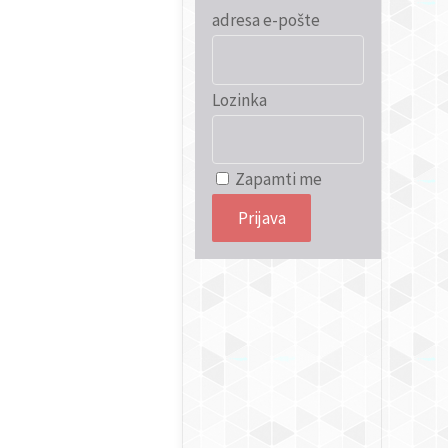
adresa e-pošte
Lozinka
Zapamti me