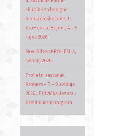
6. Sastanak Radne
skupine za benigne
hematološke bolesti
KroHem-a, Brijuni, 4. – 5.
rujna 2026.
Novi Bilten KROHEM-a,
svibanj 2026.
Proljetni sastanak
Krohem – 7. – 9. svibnja
2026., Plitvička Jezera -
Preliminarni program