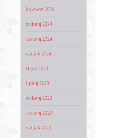
kolovoz 2024
svibanj 2024
travanj 2024
ožujak 2024
rujan 2023
lipanj 2023
svibanj 2023
travanj 2023
ožujak 2023