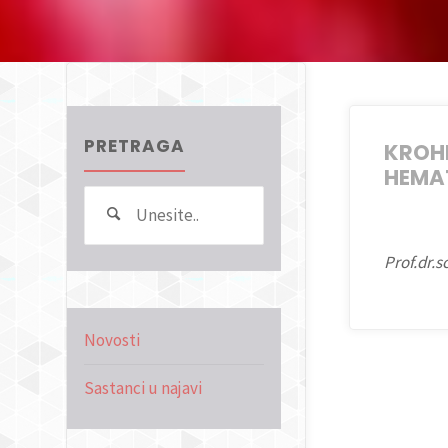
PRETRAGA
KROHE
HEMA
Search
Pretraga
for:
Prof.dr.s
Novosti
Sastanci u najavi