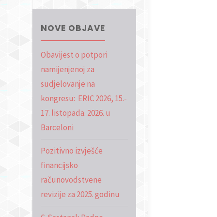
NOVE OBJAVE
Obavijest o potpori
namijenjenoj za
sudjelovanje na
kongresu: ERIC 2026, 15.-
17. listopada. 2026. u
Barceloni
Pozitivno izvješće
financijsko
računovodstvene
revizije za 2025. godinu