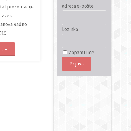
adresa e-pošte
tat prezentacije
prave s
lanova Radne
Lozinka
019
"Nove
..
Zapamti me
smjernice
za
liječenje
KLL-
a"