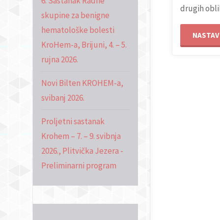
6. Sastanak Radne
drugih obli
skupine za benigne
hematološke bolesti
NASTAVI
KroHem-a, Brijuni, 4. – 5.
rujna 2026.
Novi Bilten KROHEM-a,
svibanj 2026.
Proljetni sastanak
Krohem – 7. – 9. svibnja
2026., Plitvička Jezera -
Preliminarni program