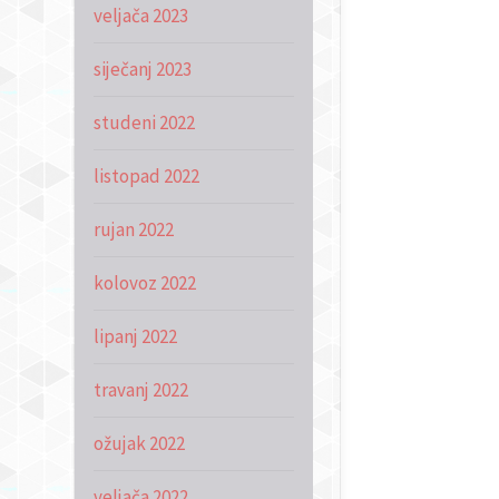
veljača 2023
siječanj 2023
studeni 2022
listopad 2022
rujan 2022
kolovoz 2022
lipanj 2022
travanj 2022
ožujak 2022
veljača 2022