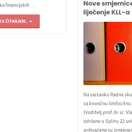
Nove smjernic
ka financijskih …
liječenje KLL-a
"NATJEČAJ
 S ČITANJEM..
za
NOVOSTI
podnošenje
prijedloga
za
dodjelu
Na sastanku Radne sk
za kroničnu limfocitnu
godišnje
(Voditelj prof. dr. sc. V
nagrade
održane u Splitu 22. vel
prihvaćene su izmjen
Zaklade