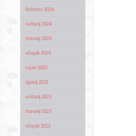
kolovoz 2024
svibanj 2024
travanj 2024
ožujak 2024
rujan 2023
lipanj 2023
svibanj 2023
travanj 2023
ožujak 2023