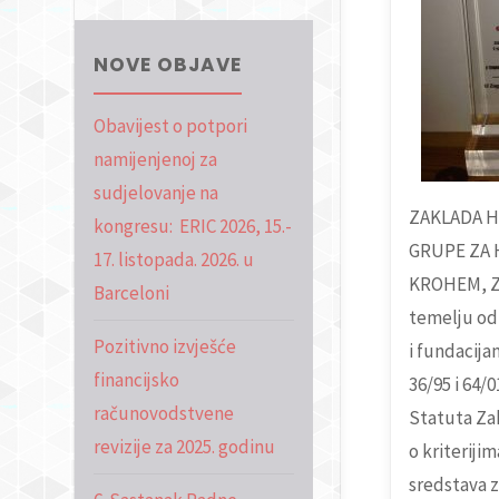
NOVE OBJAVE
Obavijest o potpori
namijenjenoj za
sudjelovanje na
ZAKLADA 
kongresu: ERIC 2026, 15.-
GRUPE ZA 
17. listopada. 2026. u
KROHEM, Za
Barceloni
temelju od
Pozitivno izvješće
i fundacija
financijsko
36/95 i 64/0
računovodstvene
Statuta Zak
revizije za 2025. godinu
o kriteriji
sredstava z