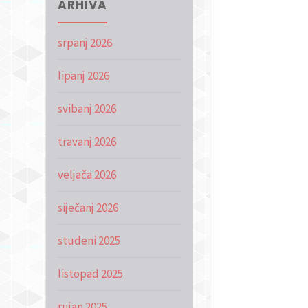
ARHIVA
srpanj 2026
lipanj 2026
svibanj 2026
travanj 2026
veljača 2026
siječanj 2026
studeni 2025
listopad 2025
rujan 2025