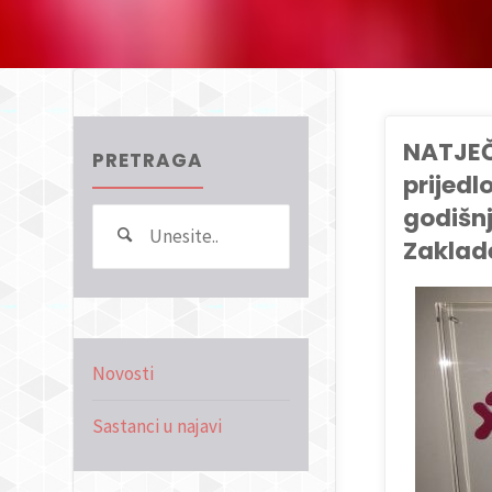
NATJEČ
PRETRAGA
prijedl
godišn
Search
Pretraga
Zaklad
for:
NOVOSTI
Novosti
Sastanci u najavi