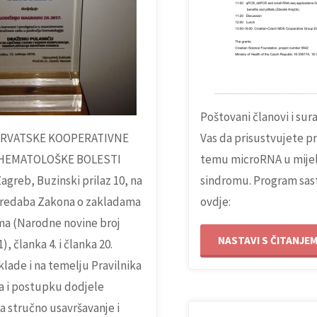
Poštovani članovi i sur
HRVATSKE KOOPERATIVNE
Vas da prisustvujete p
HEMATOLOŠKE BOLESTI
temu microRNA u mije
greb, Buzinski prilaz 10, na
sindromu. Program sas
redaba Zakona o zakladama
ovdje:
ma (Narodne novine broj
NASTAVI S ČITANJEM
1), članka 4. i članka 20.
lade i na temelju Pravilnika
ma i postupku dodjele
a stručno usavršavanje i