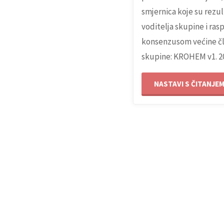
smjernica koje su rezul
KROHEM-
voditelja skupine i ras
konsenzusom većine č
a
skupine: KROHEM v1. 2
2019."
NASTAVI S ČITANJEM