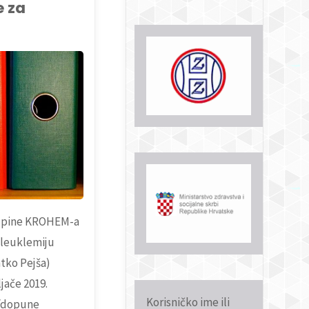
e za
syndrome"
upine KROHEM-a
 leuklemiju
latko Pejša)
jače 2019.
Korisničko ime ili
e/dopune