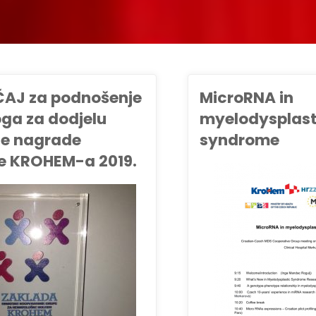
AJ za podnošenje
MicroRNA in
oga za dodjelu
myelodysplast
je nagrade
syndrome
e KROHEM-a 2019.
NOVOSTI