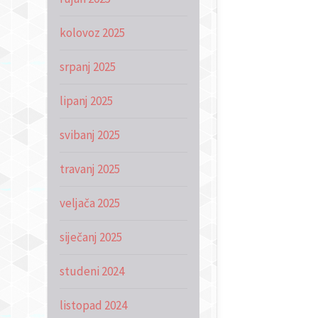
kolovoz 2025
srpanj 2025
lipanj 2025
svibanj 2025
travanj 2025
veljača 2025
siječanj 2025
studeni 2024
listopad 2024