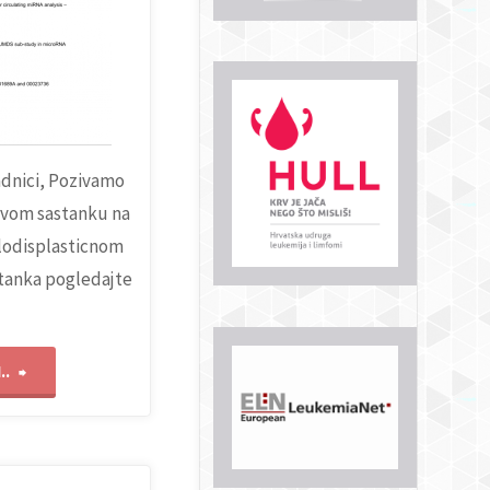
adnici, Pozivamo
rvom sastanku na
lodisplasticnom
tanka pogledajte
"MicroRNA
..
in
myelodysplastic