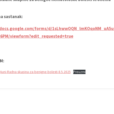
na sastanak:
//docs.google.com/forms/d/1sLhwwOQN_lmKOqoNM_uA5u
6PM/viewform?edit_requested=true
M:
ijuni-Radna-skupina-za-benigne-bolesti-8.5.2025
Preuzmi