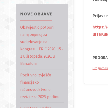
NOVE OBJAVE
Prijava 
https:
Obavijest o potpori
dITbKdk
namijenjenoj za
sudjelovanje na
kongresu: ERIC 2026, 15.-
17. listopada. 2026. u
PROGRA
Barceloni
Program-Br
Pozitivno izvješće
financijsko
računovodstvene
revizije za 2025. godinu