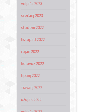
veljača 2023
siječanj 2023
studeni 2022
listopad 2022
rujan 2022
kolovoz 2022
lipanj 2022
travanj 2022
ožujak 2022
veljača 2022