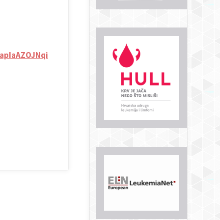
apIaAZOJNqi