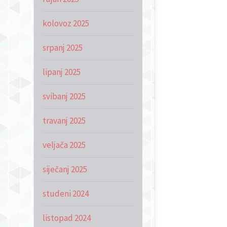
kolovoz 2025
srpanj 2025
lipanj 2025
svibanj 2025
travanj 2025
veljača 2025
siječanj 2025
studeni 2024
listopad 2024