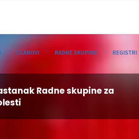
A
ČLANOVI
RADNE SKUPINE
REGISTRI
 sastanak Radne skupine za
lesti