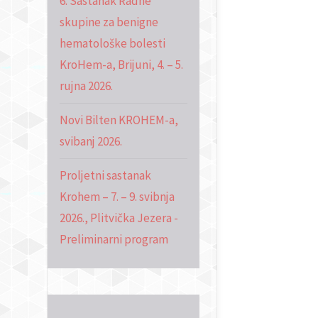
6. Sastanak Radne
skupine za benigne
hematološke bolesti
KroHem-a, Brijuni, 4. – 5.
rujna 2026.
Novi Bilten KROHEM-a,
svibanj 2026.
Proljetni sastanak
Krohem – 7. – 9. svibnja
2026., Plitvička Jezera -
Preliminarni program