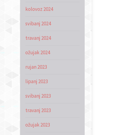
kolovoz 2024
svibanj 2024
travanj 2024
ožujak 2024
rujan 2023
lipanj 2023
svibanj 2023
travanj 2023
ožujak 2023