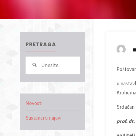
PRETRAGA
Search
Pretraga
Poštovan
for:
u nastav
Krohema k
Novosti
Srdačan 
Sastanci u najavi
prof. dr
voditel