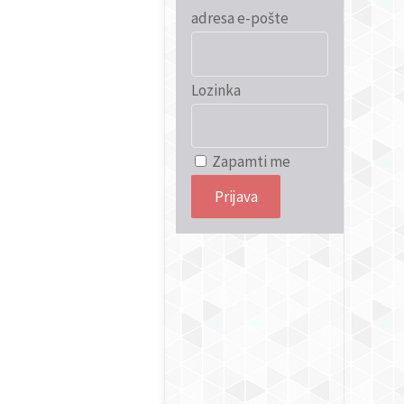
adresa e-pošte
Lozinka
Zapamti me