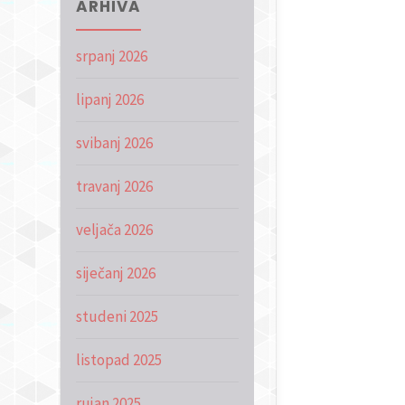
ARHIVA
srpanj 2026
lipanj 2026
svibanj 2026
travanj 2026
veljača 2026
siječanj 2026
studeni 2025
listopad 2025
rujan 2025