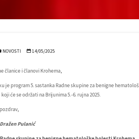
NOVOSTI
14/05/2025
e članice i članovi Krohema,
ku je program 5. sastanka Radne skupine za benigne hematološ
oji će se održati na Brijunima 5.-6. rujna 2025.
pozdrav,
. Dražen Pulanić
j Radne skupine za benigne hematološke bolesti Krohema