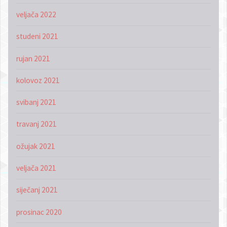
veljača 2022
studeni 2021
rujan 2021
kolovoz 2021
svibanj 2021
travanj 2021
ožujak 2021
veljača 2021
siječanj 2021
prosinac 2020