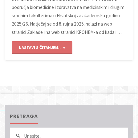
područja biomedicine i zdravstva na medicinskim i drugim
godini."
srodnim fakultetima u Hrvatskoj za akademsku godinu
2025/26. Natječaj se od 8. rujna 2025. nalazi na web
stranici Zaklade i na web stranici KROHEM-a od kada i …
"NATJEČAJ
NASTAVI S ČITANJEM..
ZAKLADE
KROHEM-
ZA
DODJELU
SREDSTAVA
PRETRAGA
ZA
Sear
Pretraga
ŠKOLARINE