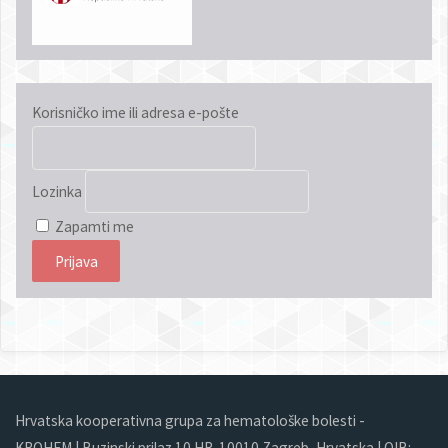
Korisničko ime ili adresa e-pošte
Lozinka
Zapamti me
Hrvatska kooperativna grupa za hematološke bolesti -
KROHEM | Buzinski prilaz 10 HR-10010 Zagreb, Hrvatska | OIB: