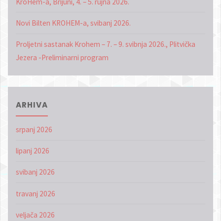
KroHem-a, Brijuni, 4. – 5. rujna 2026.
2025./2026."
Novi Bilten KROHEM-a, svibanj 2026.
Proljetni sastanak Krohem – 7. – 9. svibnja 2026., Plitvička
Jezera -Preliminarni program
ARHIVA
srpanj 2026
lipanj 2026
svibanj 2026
travanj 2026
veljača 2026