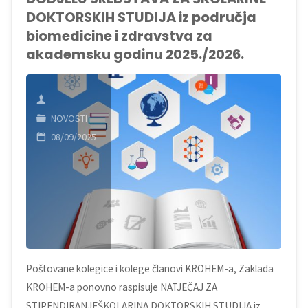
Podnošenje
DOKTORSKIH STUDIJA iz područja
biomedicine i zdravstva za
prijedloga
akademsku godinu 2025./2026.
za
dodjelu
NOVOSTI
godišnje
08/09/2025
Nagradu
Zaklade
KROHEM-
a
Poštovane kolegice i kolege članovi KROHEM-a, Zaklada
u
KROHEM-a ponovno raspisuje NATJEČAJ ZA
2025.
STIPENDIRANJEŠKOLARINA DOKTORSKIH STUDIJA iz