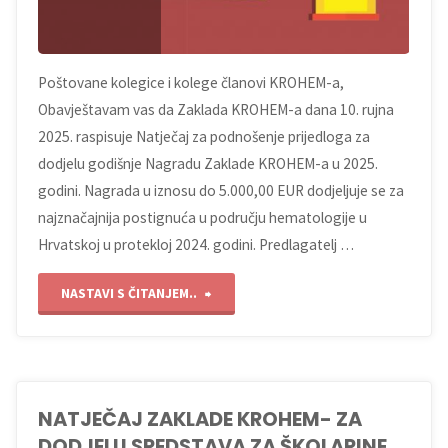
Poštovane kolegice i kolege članovi KROHEM-a,
Obavještavam vas da Zaklada KROHEM-a dana 10. rujna
2025. raspisuje Natječaj za podnošenje prijedloga za
dodjelu godišnje Nagradu Zaklade KROHEM-a u 2025.
godini. Nagrada u iznosu do 5.000,00 EUR dodjeljuje se za
najznačajnija postignuća u području hematologije u
Hrvatskoj u protekloj 2024. godini. Predlagatelj …
"NATJEČAJ
NASTAVI S ČITANJEM..
ZAKLADE
KROHEM
NATJEČAJ ZAKLADE KROHEM- ZA
–
DODJELU SREDSTAVA ZA ŠKOLARINE