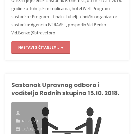
Održan je jesenski sastanak Krohem-a, od 15.-17.11.2018.
godine u Tuheljskim toplicama, hotel Well. Program
sastanka : Program – finalni Tuhelj Tehnički organizator
sastanka: Agencija BTRAVEL, gospodin Vid Benko
Vid.Benko@btravel.pro
"Održan
NASTAVI S ČITANJEM..
sastanak
Krohem-
Sastanak Upravnog odbora i
a
voditelja Radnih skupina 15.10. 2018.
11/2018"
NOVOSTI
16/10/2018