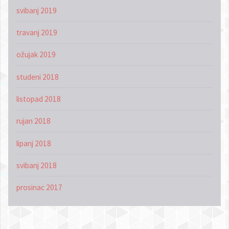
svibanj 2019
travanj 2019
ožujak 2019
studeni 2018
listopad 2018
rujan 2018
lipanj 2018
svibanj 2018
prosinac 2017