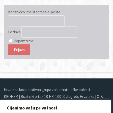
Korisničko ime ili adresa e-pošte
Lozinka
Zapamti me
Hrvatska kooperativna grupa za hematološke bolesti -
KROHEM | Buzinski prilaz 10 HR-10010 Zagreb, Hrvatska | OIB:
64558417758 | Tel/Fax: +385 (0)1 4555 155 |
Cijenimo vašu privatnost
krohem@gmail.com