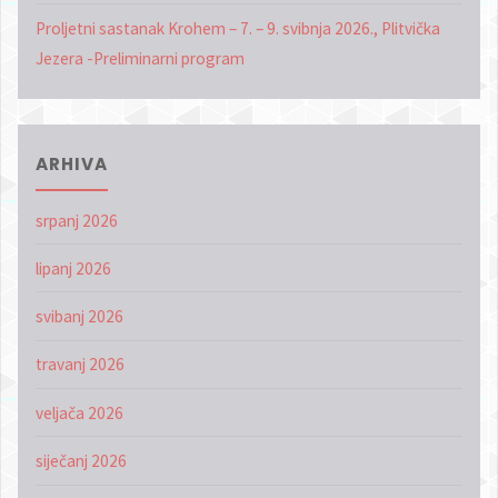
Proljetni sastanak Krohem – 7. – 9. svibnja 2026., Plitvička
Jezera -Preliminarni program
ARHIVA
srpanj 2026
lipanj 2026
svibanj 2026
travanj 2026
veljača 2026
siječanj 2026