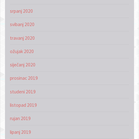
srpanj 2020
svibanj 2020
travanj 2020
ožujak 2020
siječanj 2020
prosinac 2019
studeni 2019
listopad 2019
rujan 2019
lipanj 2019