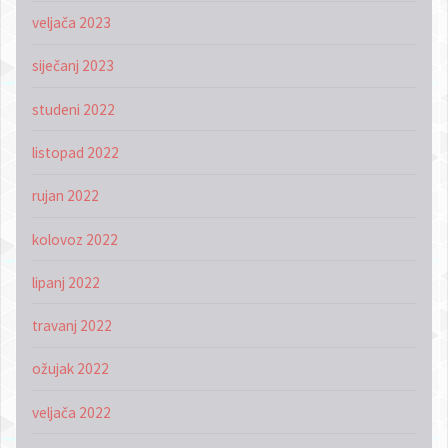
veljača 2023
siječanj 2023
studeni 2022
listopad 2022
rujan 2022
kolovoz 2022
lipanj 2022
travanj 2022
ožujak 2022
veljača 2022