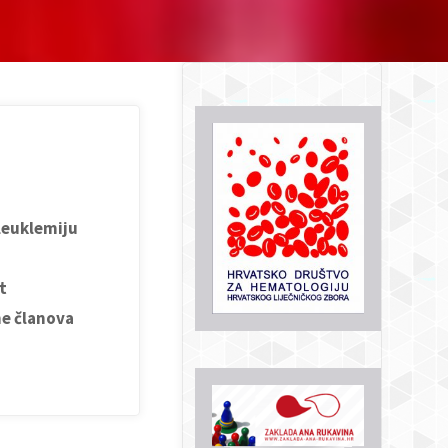
leuklemiju
t
ne članova