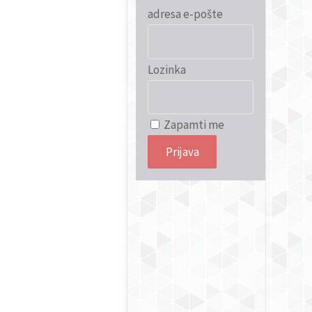
adresa e-pošte
Lozinka
Zapamti me