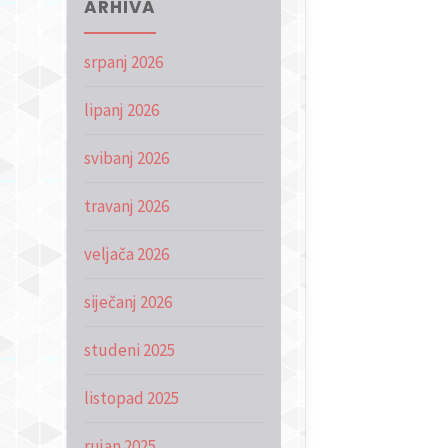
ARHIVA
srpanj 2026
lipanj 2026
svibanj 2026
travanj 2026
veljača 2026
siječanj 2026
studeni 2025
listopad 2025
rujan 2025