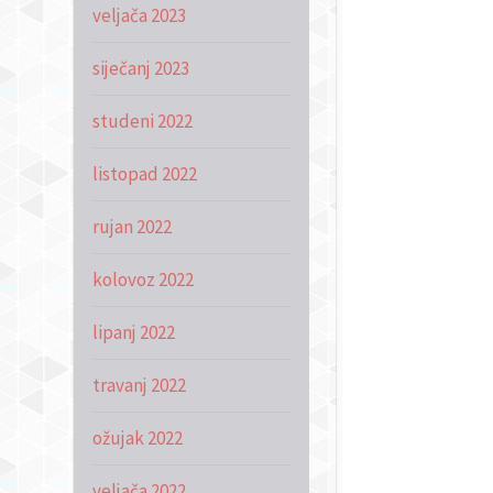
veljača 2023
siječanj 2023
studeni 2022
listopad 2022
rujan 2022
kolovoz 2022
lipanj 2022
travanj 2022
ožujak 2022
veljača 2022