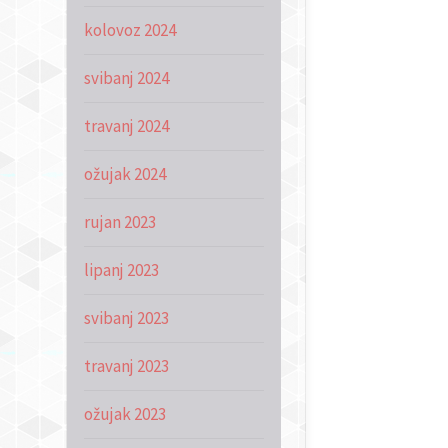
kolovoz 2024
svibanj 2024
travanj 2024
ožujak 2024
rujan 2023
lipanj 2023
svibanj 2023
travanj 2023
ožujak 2023