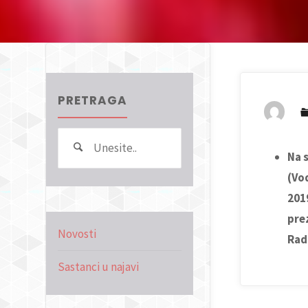
PRETRAGA
Search
Pretraga
Na 
for:
(Vod
201
pre
Novosti
Rad
Sastanci u najavi