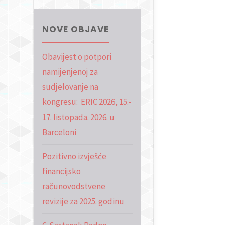
NOVE OBJAVE
Obavijest o potpori
namijenjenoj za
sudjelovanje na
kongresu: ERIC 2026, 15.-
17. listopada. 2026. u
Barceloni
Pozitivno izvješće
financijsko
računovodstvene
revizije za 2025. godinu