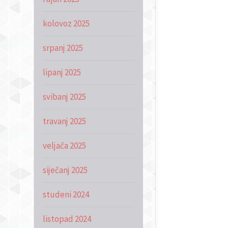
kolovoz 2025
srpanj 2025
lipanj 2025
svibanj 2025
travanj 2025
veljača 2025
siječanj 2025
studeni 2024
listopad 2024