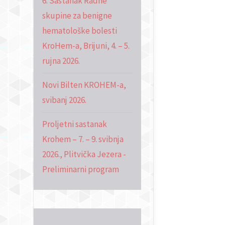
6. Sastanak Radne
skupine za benigne
hematološke bolesti
KroHem-a, Brijuni, 4. – 5.
rujna 2026.
Novi Bilten KROHEM-a,
svibanj 2026.
Proljetni sastanak
Krohem – 7. – 9. svibnja
2026., Plitvička Jezera -
Preliminarni program