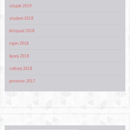
ožujak 2019
studeni 2018
listopad 2018
rujan 2018
lipanj 2018
svibanj 2018
prosinac 2017