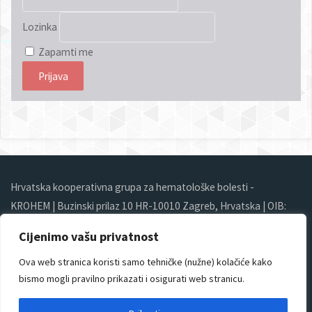
Lozinka
Zapamti me
Hrvatska kooperativna grupa za hematološke bolesti -
KROHEM | Buzinski prilaz 10 HR-10010 Zagreb, Hrvatska | OIB:
64558417758 | Tel/Fax: +385 (0)1 4555 155 |
Cijenimo vašu privatnost
krohem@gmail.com
Ova web stranica koristi samo tehničke (nužne) kolačiće kako
bismo mogli pravilno prikazati i osigurati web stranicu.
© KROHEM
2026. SVA PRAVA PRIDRŽANA