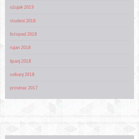
ožujak 2019
studeni 2018
listopad 2018
rujan 2018
lipanj 2018
svibanj 2018
prosinac 2017