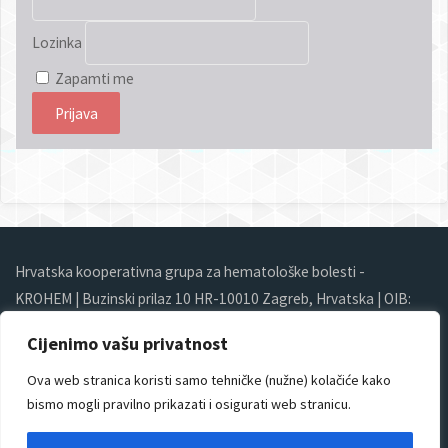
Lozinka
Zapamti me
Hrvatska kooperativna grupa za hematološke bolesti -
KROHEM | Buzinski prilaz 10 HR-10010 Zagreb, Hrvatska | OIB:
64558417758 | Tel/Fax: +385 (0)1 4555 155 |
Cijenimo vašu privatnost
krohem@gmail.com
Ova web stranica koristi samo tehničke (nužne) kolačiće kako
bismo mogli pravilno prikazati i osigurati web stranicu.
© KROHEM
2026. SVA PRAVA PRIDRŽANA