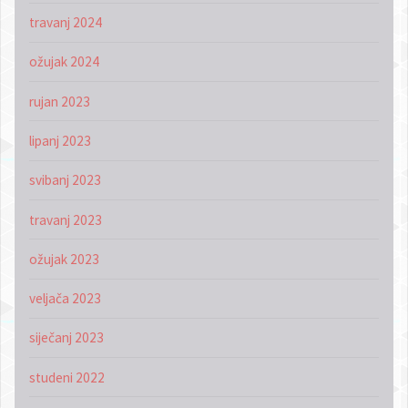
travanj 2024
ožujak 2024
rujan 2023
lipanj 2023
svibanj 2023
travanj 2023
ožujak 2023
veljača 2023
siječanj 2023
studeni 2022