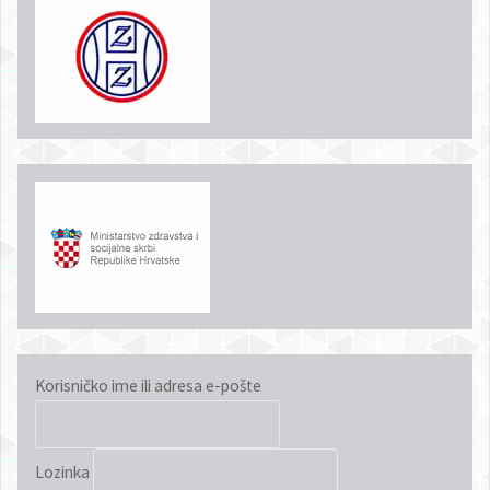
Korisničko ime ili adresa e-pošte
Lozinka