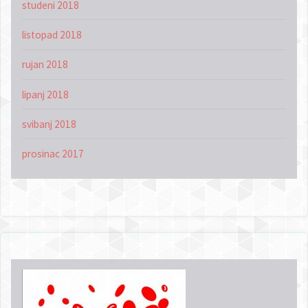
studeni 2018
listopad 2018
rujan 2018
lipanj 2018
svibanj 2018
prosinac 2017