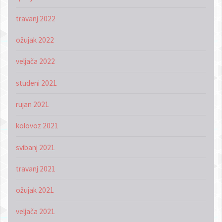
travanj 2022
ožujak 2022
veljača 2022
studeni 2021
rujan 2021
kolovoz 2021
svibanj 2021
travanj 2021
ožujak 2021
veljača 2021