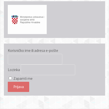
Korisničko ime ili adresa e-pošte
Lozinka
Zapamti me