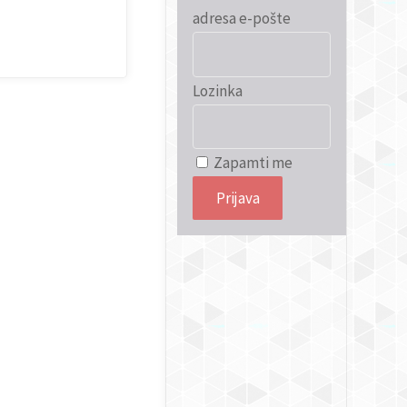
adresa e-pošte
Lozinka
Zapamti me