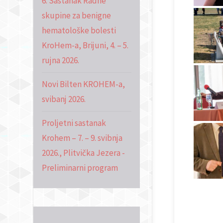
6. Sastanak Radne
skupine za benigne
hematološke bolesti
KroHem-a, Brijuni, 4. – 5.
rujna 2026.
Novi Bilten KROHEM-a,
svibanj 2026.
Proljetni sastanak
Krohem – 7. – 9. svibnja
2026., Plitvička Jezera -
Preliminarni program