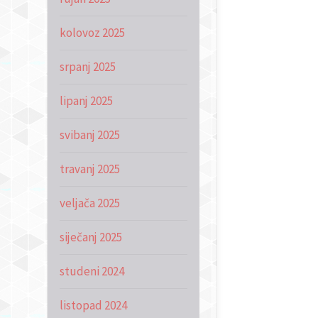
kolovoz 2025
srpanj 2025
lipanj 2025
svibanj 2025
travanj 2025
veljača 2025
siječanj 2025
studeni 2024
listopad 2024