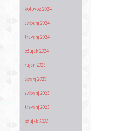
kolovoz 2024
svibanj 2024
travanj 2024
ožujak 2024
rujan 2023
lipanj 2023
svibanj 2023
travanj 2023
ožujak 2023