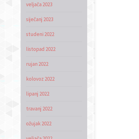
veljača 2023
siječanj 2023
studeni 2022
listopad 2022
rujan 2022
kolovoz 2022
lipanj 2022
travanj 2022
ožujak 2022
veljača 2022