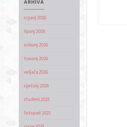
ARHIVA
srpanj 2026
lipanj 2026
svibanj 2026
travanj 2026
veljača 2026
siječanj 2026
studeni 2025
listopad 2025
rujan 2025