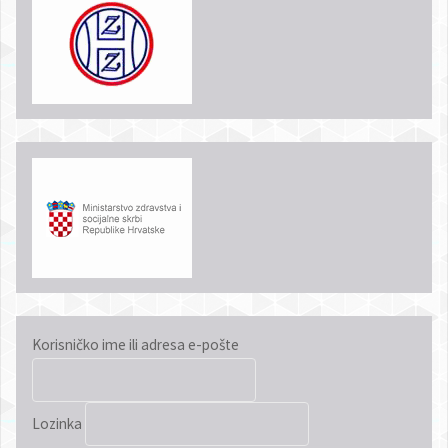
Korisničko ime ili adresa e-pošte
Lozinka